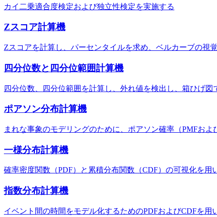
カイ二乗適合度検定および独立性検定を実施する
Zスコア計算機
Zスコアを計算し、パーセンタイルを求め、ベルカーブの視
四分位数と四分位範囲計算機
四分位数、四分位範囲を計算し、外れ値を検出し、箱ひげ図
ポアソン分布計算機
まれな事象のモデリングのために、ポアソン確率（PMFおよ
一様分布計算機
確率密度関数（PDF）と累積分布関数（CDF）の可視化を
指数分布計算機
イベント間の時間をモデル化するためのPDFおよびCDFを用