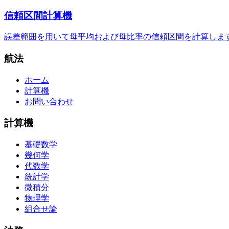
信頼区間計算機
誤差範囲を用いて母平均および母比率の信頼区間を計算しま
航法
ホーム
計算機
お問い合わせ
計算機
基礎数学
幾何学
代数学
統計学
微積分
物理学
組合せ論