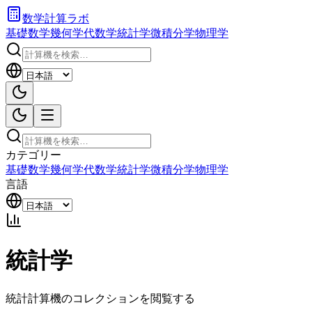
数学計算ラボ
基礎数学
幾何学
代数学
統計学
微積分学
物理学
カテゴリー
基礎数学
幾何学
代数学
統計学
微積分学
物理学
言語
統計学
統計計算機のコレクションを閲覧する