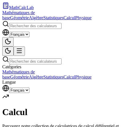
MathCalcLab
Mathématiques de
base
Géométrie
Algèbre
Statistiques
Calcul
Physique
Catégories
Mathématiques de
base
Géométrie
Algèbre
Statistiques
Calcul
Physique
Langue
Calcul
Parcourez notre collection de calculatrices de calcul différentiel et