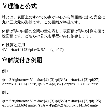
理論と公式
球とは、表面上のすべての点が中心から等距離にある完全に
丸い三次元の形状です。この距離が半径です。
体積は球の内部の空間の量を表し、表面積は球の外側を覆う
総面積です。どちらの公式も半径のみに依存します。
性質と応用
\(V = \frac{4}{3}\pi r^3, SA = 4\pi r^2\)
解説付き例題
例 1
\(r = 3 \rightarrow V = \frac{4}{3}\pi(3^3) = \frac{4}{3}\pi(27)
\approx 113.10\) units³, \(SA = 4\pi(3^2) \approx 113.10\) units²
例 2
\(r = 5 \rightarrow V = \frac{4}{3}\pi(5^3) = \frac{4}{3}\pi(125)
\approx 523.60\) units³, \(SA = 4\pi(5^2) \approx 314.16\) units²