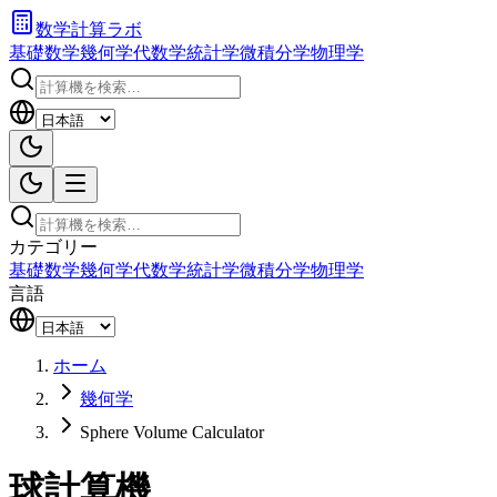
数学計算ラボ
基礎数学
幾何学
代数学
統計学
微積分学
物理学
カテゴリー
基礎数学
幾何学
代数学
統計学
微積分学
物理学
言語
ホーム
幾何学
Sphere Volume Calculator
球計算機