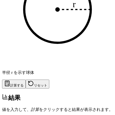
r
半径 r を示す球体
計算する
リセット
結果
値を入力して、
計算
をクリックすると結果が表示されます。