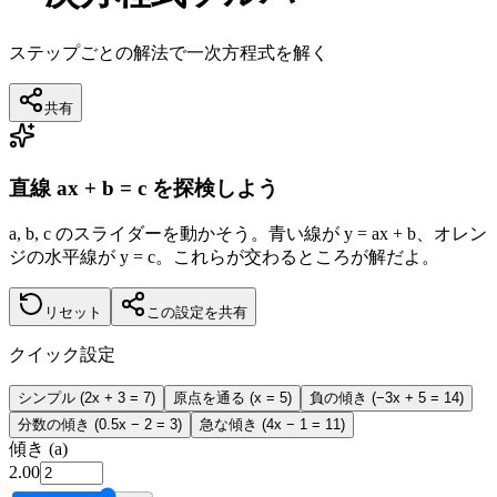
ステップごとの解法で一次方程式を解く
共有
直線 ax + b = c を探検しよう
a, b, c のスライダーを動かそう。青い線が y = ax + b、オレン
ジの水平線が y = c。これらが交わるところが解だよ。
リセット
この設定を共有
クイック設定
シンプル (2x + 3 = 7)
原点を通る (x = 5)
負の傾き (−3x + 5 = 14)
分数の傾き (0.5x − 2 = 3)
急な傾き (4x − 1 = 11)
傾き (a)
2.00