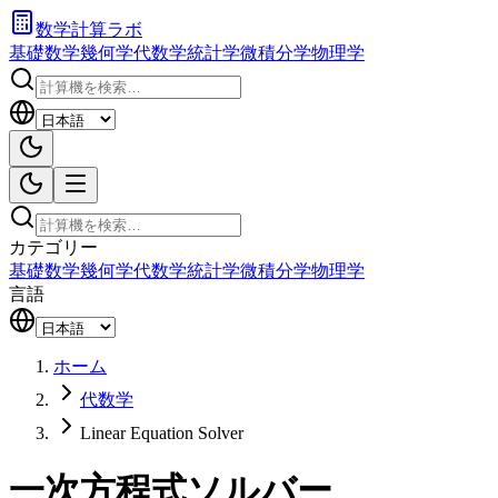
数学計算ラボ
基礎数学
幾何学
代数学
統計学
微積分学
物理学
カテゴリー
基礎数学
幾何学
代数学
統計学
微積分学
物理学
言語
ホーム
代数学
Linear Equation Solver
一次方程式ソルバー