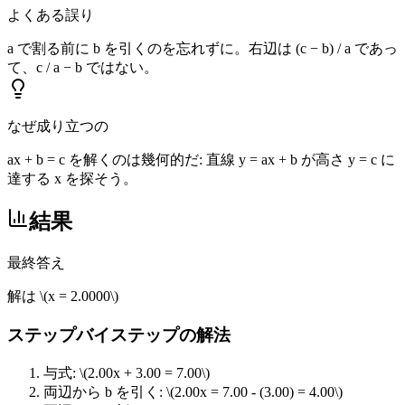
よくある誤り
a で割る前に b を引くのを忘れずに。右辺は (c − b) / a であっ
て、c / a − b ではない。
なぜ成り立つの
ax + b = c を解くのは幾何的だ: 直線 y = ax + b が高さ y = c に
達する x を探そう。
結果
最終答え
解は
\(x = 2.0000\)
ステップバイステップの解法
与式:
\(2.00x + 3.00 = 7.00\)
両辺から b を引く:
\(2.00x = 7.00 - (3.00) = 4.00\)