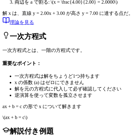
両辺を a で割る:
\(x = \frac{4.00}{2.00} = 2.0000\)
解 x は、直線 y = 2.00x + 3.00 が高さ y = 7.00 に達する点だ。
理論を見る
一次方程式
一次方程式とは、一階の方程式です。
重要なポイント：
一次方程式は解をちょうど1つ持ちます
x の係数 (a) はゼロにできません
解を元の方程式に代入して必ず確認してください
逆演算を使って変数を孤立させます
ax + b = c の形で x について解きます
\(ax + b = c\)
解説付き例題