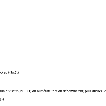
rac{ad}{bc}\)
ommun diviseur (PGCD) du numérateur et du dénominateur, puis divisez 
}\)