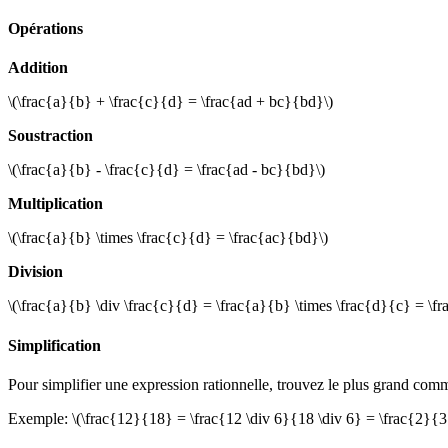
Opérations
Addition
\(\frac{a}{b} + \frac{c}{d} = \frac{ad + bc}{bd}\)
Soustraction
\(\frac{a}{b} - \frac{c}{d} = \frac{ad - bc}{bd}\)
Multiplication
\(\frac{a}{b} \times \frac{c}{d} = \frac{ac}{bd}\)
Division
\(\frac{a}{b} \div \frac{c}{d} = \frac{a}{b} \times \frac{d}{c} = \f
Simplification
Pour simplifier une expression rationnelle, trouvez le plus grand c
Exemple
:
\(\frac{12}{18} = \frac{12 \div 6}{18 \div 6} = \frac{2}{3