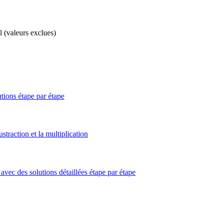
l (valeurs exclues)
utions étape par étape
straction et la multiplication
avec des solutions détaillées étape par étape