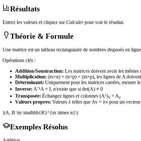
Résultats
Entrez les valeurs et cliquez sur
Calculer
pour voir le résultat.
Théorie & Formule
Une matrice est un tableau rectangulaire de nombres disposés en lignes
Opérations clés :
Addition/Soustraction
:
Les matrices doivent avoir les mêmes
Multiplication
:
(m×n) × (n×p) = (m×p), les lignes de A doivent
Déterminant
:
Uniquement pour les matrices carrées, mesure le
Inverse
:
A⁻¹A = I, n'existe que si det(A) ≠ 0
Transposée
:
Échangez lignes et colonnes (Aᵀ)ᵢⱼ = Aⱼᵢ
Valeurs propres
:
Valeurs λ telles que Av = λv pour un vecteur
\(A, B \in \mathbb{R}^{m \times n}\)
Exemples Résolus
Addition