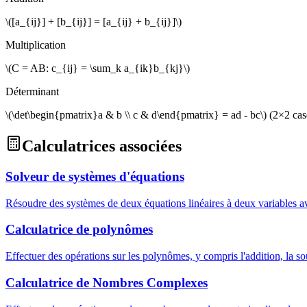
\([a_{ij}] + [b_{ij}] = [a_{ij} + b_{ij}]\)
Multiplication
\(C = AB: c_{ij} = \sum_k a_{ik}b_{kj}\)
Déterminant
\(\det\begin{pmatrix}a & b \\ c & d\end{pmatrix} = ad - bc\) (2×2 cas
Calculatrices associées
Solveur de systèmes d'équations
Résoudre des systèmes de deux équations linéaires à deux variables ave
Calculatrice de polynômes
Effectuer des opérations sur les polynômes, y compris l'addition, la sou
Calculatrice de Nombres Complexes