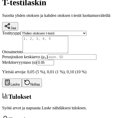
T-testilaskin
Suorita yhden otoksen ja kahden otoksen t-testit luottamusväleillä
Jaa
Testityyppi
Otosaineisto
Perusjoukon keskiarvo (μ₀)
Merkitsevyystaso (α)
Yleisiä arvoja: 0,05 (5 %), 0,01 (1 %), 0,10 (10 %)
Laske
Nollaa
Tulokset
Syötä arvot ja napsauta
Laske
nähdäksesi tuloksen.