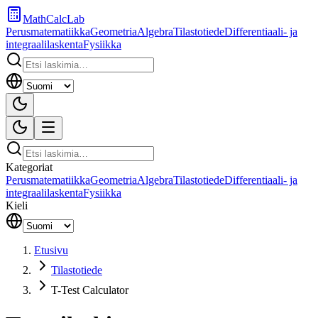
MathCalcLab
Perusmatematiikka
Geometria
Algebra
Tilastotiede
Differentiaali- ja
integraalilaskenta
Fysiikka
Kategoriat
Perusmatematiikka
Geometria
Algebra
Tilastotiede
Differentiaali- ja
integraalilaskenta
Fysiikka
Kieli
Etusivu
Tilastotiede
T-Test Calculator