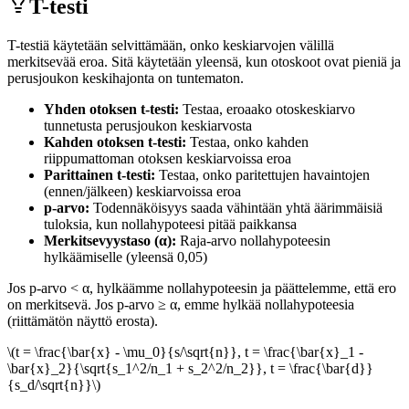
T-testi
T-testiä käytetään selvittämään, onko keskiarvojen välillä
merkitsevää eroa. Sitä käytetään yleensä, kun otoskoot ovat pieniä ja
perusjoukon keskihajonta on tuntematon.
Yhden otoksen t-testi
:
Testaa, eroaako otoskeskiarvo
tunnetusta perusjoukon keskiarvosta
Kahden otoksen t-testi
:
Testaa, onko kahden
riippumattoman otoksen keskiarvoissa eroa
Parittainen t-testi
:
Testaa, onko paritettujen havaintojen
(ennen/jälkeen) keskiarvoissa eroa
p-arvo
:
Todennäköisyys saada vähintään yhtä äärimmäisiä
tuloksia, kun nollahypoteesi pitää paikkansa
Merkitsevyystaso (α)
:
Raja-arvo nollahypoteesin
hylkäämiselle (yleensä 0,05)
Jos p-arvo < α, hylkäämme nollahypoteesin ja päättelemme, että ero
on merkitsevä. Jos p-arvo ≥ α, emme hylkää nollahypoteesia
(riittämätön näyttö erosta).
\(t = \frac{\bar{x} - \mu_0}{s/\sqrt{n}}, t = \frac{\bar{x}_1 -
\bar{x}_2}{\sqrt{s_1^2/n_1 + s_2^2/n_2}}, t = \frac{\bar{d}}
{s_d/\sqrt{n}}\)