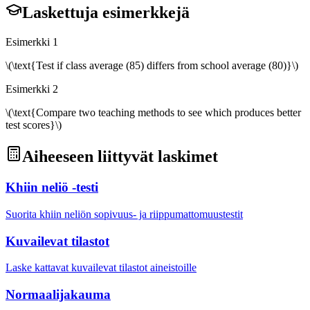
Laskettuja esimerkkejä
Esimerkki 1
\(\text{Test if class average (85) differs from school average (80)}\)
Esimerkki 2
\(\text{Compare two teaching methods to see which produces better
test scores}\)
Aiheeseen liittyvät laskimet
Khiin neliö -testi
Suorita khiin neliön sopivuus- ja riippumattomuustestit
Kuvailevat tilastot
Laske kattavat kuvailevat tilastot aineistoille
Normaalijakauma