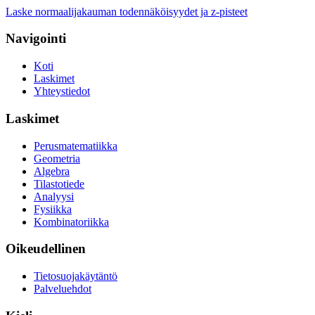
Laske normaalijakauman todennäköisyydet ja z-pisteet
Navigointi
Koti
Laskimet
Yhteystiedot
Laskimet
Perusmatematiikka
Geometria
Algebra
Tilastotiede
Analyysi
Fysiikka
Kombinatoriikka
Oikeudellinen
Tietosuojakäytäntö
Palveluehdot