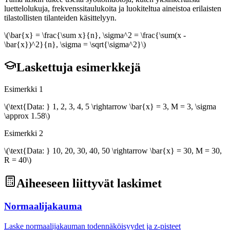
luettelolukuja, frekvenssitaulukoita ja luokiteltua aineistoa erilaisten
tilastollisten tilanteiden käsittelyyn.
\(\bar{x} = \frac{\sum x}{n}, \sigma^2 = \frac{\sum(x -
\bar{x})^2}{n}, \sigma = \sqrt{\sigma^2}\)
Laskettuja esimerkkejä
Esimerkki 1
\(\text{Data: } 1, 2, 3, 4, 5 \rightarrow \bar{x} = 3, M = 3, \sigma
\approx 1.58\)
Esimerkki 2
\(\text{Data: } 10, 20, 30, 40, 50 \rightarrow \bar{x} = 30, M = 30,
R = 40\)
Aiheeseen liittyvät laskimet
Normaalijakauma
Laske normaalijakauman todennäköisyydet ja z-pisteet