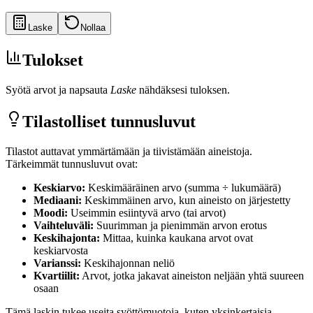
Laske
Nollaa
Tulokset
Syötä arvot ja napsauta
Laske
nähdäksesi tuloksen.
Tilastolliset tunnusluvut
Tilastot auttavat ymmärtämään ja tiivistämään aineistoja.
Tärkeimmät tunnusluvut ovat:
Keskiarvo
:
Keskimääräinen arvo (summa ÷ lukumäärä)
Mediaani
:
Keskimmäinen arvo, kun aineisto on järjestetty
Moodi
:
Useimmin esiintyvä arvo (tai arvot)
Vaihteluväli
:
Suurimman ja pienimmän arvon erotus
Keskihajonta
:
Mittaa, kuinka kaukana arvot ovat
keskiarvosta
Varianssi
:
Keskihajonnan neliö
Kvartiilit
:
Arvot, jotka jakavat aineiston neljään yhtä suureen
osaan
Tämä laskin tukee useita syöttömuotoja, kuten yksinkertaisia