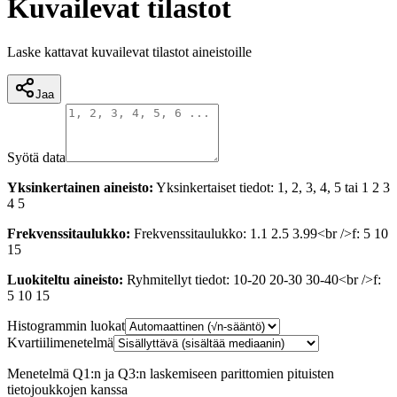
Kuvailevat tilastot
Laske kattavat kuvailevat tilastot aineistoille
Jaa
Syötä data
Yksinkertainen aineisto
:
Yksinkertaiset tiedot: 1, 2, 3, 4, 5 tai 1 2 3
4 5
Frekvenssitaulukko
:
Frekvenssitaulukko: 1.1 2.5 3.99<br />f: 5 10
15
Luokiteltu aineisto
:
Ryhmitellyt tiedot: 10-20 20-30 30-40<br />f:
5 10 15
Histogrammin luokat
Kvartiilimenetelmä
Menetelmä Q1:n ja Q3:n laskemiseen parittomien pituisten
tietojoukkojen kanssa