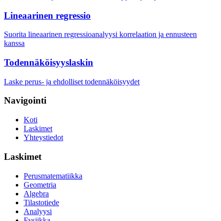
Lineaarinen regressio
Suorita lineaarinen regressioanalyysi korrelaation ja ennusteen
kanssa
Todennäköisyyslaskin
Laske perus- ja ehdolliset todennäköisyydet
Navigointi
Koti
Laskimet
Yhteystiedot
Laskimet
Perusmatematiikka
Geometria
Algebra
Tilastotiede
Analyysi
Fysiikka