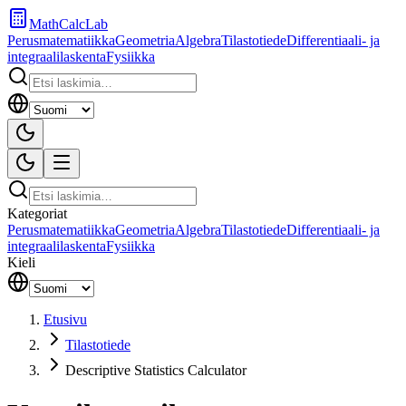
MathCalcLab
Perusmatematiikka
Geometria
Algebra
Tilastotiede
Differentiaali- ja
integraalilaskenta
Fysiikka
Kategoriat
Perusmatematiikka
Geometria
Algebra
Tilastotiede
Differentiaali- ja
integraalilaskenta
Fysiikka
Kieli
Etusivu
Tilastotiede
Descriptive Statistics Calculator