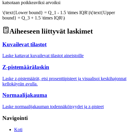
katsotaan poikkeaviksi arvoiksi
\(\text{Lower bound} = Q_1 - 1.5 \times IQR\)
\(\text{Upper
bound} = Q_3 + 1.5 \times IQR\)
Aiheeseen liittyvät laskimet
Kuvailevat tilastot
Laske kattavat kuvailevat tilastot aineistoille
Z-pistemäärälaskin
Laske z-pistemäärät, etsi prosenttipisteet ja visualisoi keskihajonnat
kellokäyrän avulla.
Normaalijakauma
Laske normaalijakauman todennäköisyydet ja z-pisteet
Navigointi
Koti