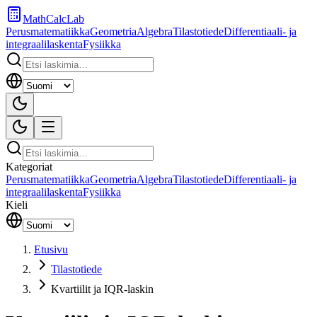
MathCalcLab
Perusmatematiikka
Geometria
Algebra
Tilastotiede
Differentiaali- ja
integraalilaskenta
Fysiikka
Kategoriat
Perusmatematiikka
Geometria
Algebra
Tilastotiede
Differentiaali- ja
integraalilaskenta
Fysiikka
Kieli
Etusivu
Tilastotiede
Kvartiilit ja IQR-laskin