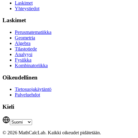
Laskimet
Yhteystiedot
Laskimet
Perusmatematiikka
Geometria
Algebra
Tilastotiede
Analyysi
Fysiikka
Kombinatoriikka
Oikeudellinen
Tietosuojakäytäntö
Palveluehdot
Kieli
© 2026 MathCalcLab. Kaikki oikeudet pidätetään.