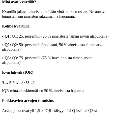
Mitä ovat kvartiilit?
Kvartiilit jakavat aineiston neljään yhtä suureen osaan. Ne auttavat
tunnistamaan aineiston jakauman ja hajonnan.
Kolme kvartiilia
•
Q1:
Q1: 25. persentiili (25 % aineistosta tämän arvon alapuolella)
•
Q2:
Q2: 50. persentiili (mediaani, 50 % aineistosta tämän arvon
alapuolella)
•
Q3:
Q3: 75. persentiili (75 % havainnoista tämän arvon
alapuolella)
Kvartiiliväli (IQR)
\(IQR = Q_3 - Q_1\)
IQR mittaa keskimmäisen 50 % aineistosta hajontaa
Poikkeavien arvojen tunnistus
Arvot, jotka ovat yli 1,5 × IQR etäisyydellä Q1:stä tai Q3:sta,