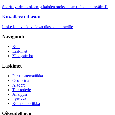
Suorita yhden otoksen ja kahden otoksen t-testit luottamusväleillä
Kuvailevat tilastot
Laske kattavat kuvailevat tilastot aineistoille
Navigointi
Koti
Laskimet
Yhteystiedot
Laskimet
Perusmatematiikka
Geometria
Algebra
Tilastotiede
Analyysi
Fysiikka
Kombinatoriikka
Oikeudellinen