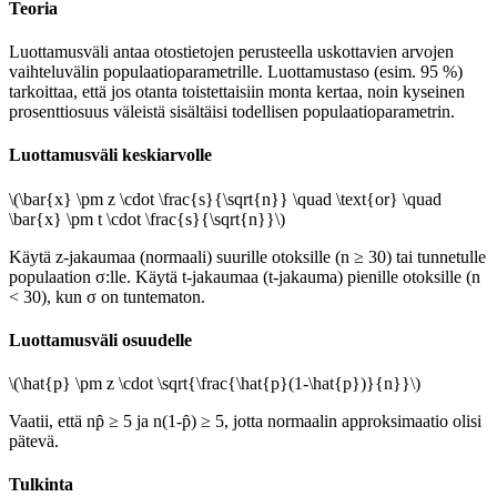
Teoria
Luottamusväli antaa otostietojen perusteella uskottavien arvojen
vaihteluvälin populaatioparametrille. Luottamustaso (esim. 95 %)
tarkoittaa, että jos otanta toistettaisiin monta kertaa, noin kyseinen
prosenttiosuus väleistä sisältäisi todellisen populaatioparametrin.
Luottamusväli keskiarvolle
\(\bar{x} \pm z \cdot \frac{s}{\sqrt{n}} \quad \text{or} \quad
\bar{x} \pm t \cdot \frac{s}{\sqrt{n}}\)
Käytä z-jakaumaa (normaali) suurille otoksille (n ≥ 30) tai tunnetulle
populaation σ:lle. Käytä t-jakaumaa (t-jakauma) pienille otoksille (n
< 30), kun σ on tuntematon.
Luottamusväli osuudelle
\(\hat{p} \pm z \cdot \sqrt{\frac{\hat{p}(1-\hat{p})}{n}}\)
Vaatii, että np̂ ≥ 5 ja n(1-p̂) ≥ 5, jotta normaalin approksimaatio olisi
pätevä.
Tulkinta