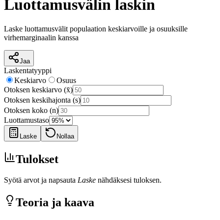
Luottamusvälin laskin
Laske luottamusvälit populaation keskiarvoille ja osuuksille
virhemarginaalin kanssa
Jaa
Laskentatyyppi
Keskiarvo
Osuus
Otoksen keskiarvo (x̄)
Otoksen keskihajonta (s)
Otoksen koko (n)
Luottamustaso
Laske
Nollaa
Tulokset
Syötä arvot ja napsauta
Laske
nähdäksesi tuloksen.
Teoria ja kaava