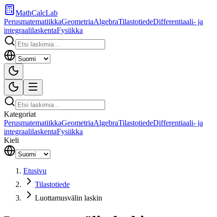
MathCalcLab
Perusmatematiikka
Geometria
Algebra
Tilastotiede
Differentiaali- ja
integraalilaskenta
Fysiikka
Kategoriat
Perusmatematiikka
Geometria
Algebra
Tilastotiede
Differentiaali- ja
integraalilaskenta
Fysiikka
Kieli
Etusivu
Tilastotiede
Luottamusvälin laskin