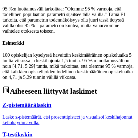
95 %:n luottamusväli tarkoittaa: "Olemme 95 % varmoja, että
todellinen populaation parametri sijaitsee tällä välillä." Tämä EI
tarkoita, että parametrin todennäköisyys olla juuri tässä tietyssä
välillä olisi 95 % – parametri on kiinteä, mutta väliarviomme
vaihtelee otoksesta toiseen.
Esimerkki
100 opiskelijan kyselyssä havaittiin keskimääräinen opiskeluaika 5
tuntia viikossa ja keskihajonta 1,5 tuntia. 95 %:n luottamusväli on
noin [4,71, 5,29] tuntia, mikä tarkoittaa, että olemme 95 % varmoja,
että kaikkien opiskelijoiden todellinen keskimääräinen opiskeluaika
on 4,71 ja 5,29 tunnin välillä viikossa.
Aiheeseen liittyvät laskimet
Z-pistemäärälaskin
Laske z-pistemäärät, etsi prosenttipisteet ja visualisoi keskihajonnat
kellokäyrän avulla.
T-testilaskin