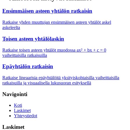
Ensimmäisen asteen yhtälön ratkaisin
Ratkaise yhden muuttujan ensimmäisen asteen yhtälöt askel
askeleelta
Toisen asteen yhtälölaskin
Ratkaise toisen asteen yhtälöt muodossa ax² + bx + c = 0
vaiheittaisilla ratkaisuilla
Epäyhtälön ratkaisin
Ratkaise lineaarisia epäyhtälöitä yksityiskohtaisilla vaiheittaisilla
ratkaisuilla ja visuaalisella lukusuoran esityksellä
Navigointi
Koti
Laskimet
Yhteystiedot
Laskimet