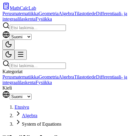
MathCalcLab
Perusmatematiikka
Geometria
Algebra
Tilastotiede
Differentiaali- ja
integraalilaskenta
Fysiikka
Kategoriat
Perusmatematiikka
Geometria
Algebra
Tilastotiede
Differentiaali- ja
integraalilaskenta
Fysiikka
Kieli
Etusivu
Algebra
System of Equations