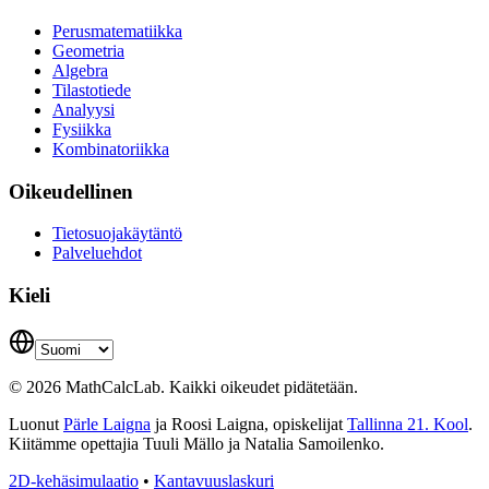
Perusmatematiikka
Geometria
Algebra
Tilastotiede
Analyysi
Fysiikka
Kombinatoriikka
Oikeudellinen
Tietosuojakäytäntö
Palveluehdot
Kieli
© 2026 MathCalcLab. Kaikki oikeudet pidätetään.
Luonut
Pärle Laigna
ja Roosi Laigna, opiskelijat
Tallinna 21. Kool
.
Kiitämme opettajia Tuuli Mällo ja Natalia Samoilenko.
2D-kehäsimulaatio
•
Kantavuuslaskuri