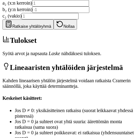
a₂ (x:n kerroin)
b₂ (y:n kerroin)
c₂ (vakio)
Ratkaise yhtälöryhmä
Nollaa
Tulokset
Syötä arvot ja napsauta
Laske
nähdäksesi tuloksen.
Lineaaristen yhtälöiden järjestelmä
Kahden lineaarisen yhtälön järjestelmä voidaan ratkaista Cramerin
säännöllä, joka käyttää determinantteja.
Keskeiset käsitteet:
Jos D ≠ 0: yksikäsitteinen ratkaisu (suorat leikkaavat yhdessä
pisteessä)
Jos D = 0 ja suhteet ovat yhtä suuria: äärettömän monta
ratkaisua (sama suora)
Jos D = 0 ja suhteet poikkeavat: ei ratkaisua (yhdensuuntaiset