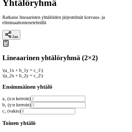
Yhtälöryhmä
Ratkaise lineaaristen yhtälöiden järjestelmät korvaus- ja
eliminaatiomenetelmillä
Jaa
Lineaarinen yhtälöryhmä (2×2)
\(a_1x + b_1y = c_1\)
\(a_2x + b_2y = c_2\)
Ensimmäinen yhtälö
a₁ (x:n kerroin)
b₁ (y:n kerroin)
c₁ (vakio)
Toinen yhtälö