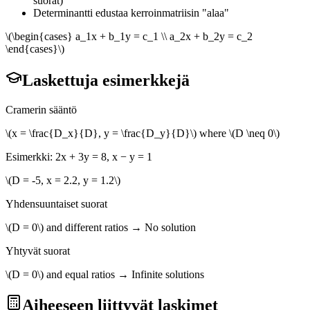
suorat)
Determinantti edustaa kerroinmatriisin "alaa"
\(\begin{cases} a_1x + b_1y = c_1 \\ a_2x + b_2y = c_2
\end{cases}\)
Laskettuja esimerkkejä
Cramerin sääntö
\(x = \frac{D_x}{D}, y = \frac{D_y}{D}\) where \(D \neq 0\)
Esimerkki: 2x + 3y = 8, x − y = 1
\(D = -5, x = 2.2, y = 1.2\)
Yhdensuuntaiset suorat
\(D = 0\) and different ratios → No solution
Yhtyvät suorat
\(D = 0\) and equal ratios → Infinite solutions
Aiheeseen liittyvät laskimet