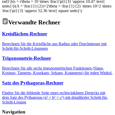
rad}\)
\(s = r\theta = 10 \times \frac{\pi}{3} \approx 10.47 \text{
units}\)
\(A = \frac{1}{2}r^2\theta = \frac{1}{2} \times 10^2 \times
\frac{\pi}{3} \approx 52.36 \text{ square units}\)
Verwandte Rechner
Kreisflächen-Rechner
Berechnen Sie die Kreisfläche aus Radius oder Durchmesser mit
Schritt-für-Schritt-Lösungen
Trigonometrie-Rechner
Berechnen Sie alle sechs trigonometrischen Funktionen (Sinus,
Kosinus, Tangens, Kosekans, Sekans, Kotangens) für jeden Winkel.
Satz des Pythagoras-Rechner
Finden Sie die fehlende Seite eines rechtwinkligen Dreiecks mit
dem Satz des Pythagoras (a² + b² = c²) mit detaillierter Schritt-für-
Schritt-Lösung
Navigation