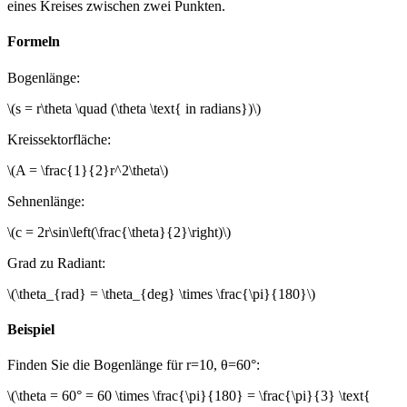
eines Kreises zwischen zwei Punkten.
Formeln
Bogenlänge
:
\(s = r\theta \quad (\theta \text{ in radians})\)
Kreissektorfläche
:
\(A = \frac{1}{2}r^2\theta\)
Sehnenlänge
:
\(c = 2r\sin\left(\frac{\theta}{2}\right)\)
Grad zu Radiant
:
\(\theta_{rad} = \theta_{deg} \times \frac{\pi}{180}\)
Beispiel
Finden Sie die Bogenlänge für r=10, θ=60°:
\(\theta = 60° = 60 \times \frac{\pi}{180} = \frac{\pi}{3} \text{