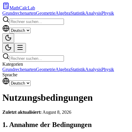
MathCalcLab
Grundrechenarten
Geometrie
Algebra
Statistik
Analysis
Physik
Kategorien
Grundrechenarten
Geometrie
Algebra
Statistik
Analysis
Physik
Sprache
Nutzungsbedingungen
Zuletzt aktualisiert:
August 8, 2026
1. Annahme der Bedingungen