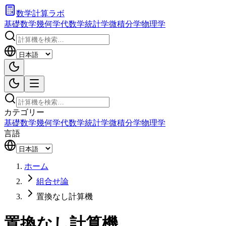
数学計算ラボ
基礎数学
幾何学
代数学
統計学
微積分学
物理学
カテゴリー
基礎数学
幾何学
代数学
統計学
微積分学
物理学
言語
ホーム
組合せ論
置換なし計算機
置換なし計算機