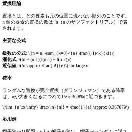
置換理論
置換とは、どの要素も元の位置に現れない順列のことです。
n 個の要素の置換の数は !n（n のサブファクトリアル）で表
されます。
主要な公式
級数の公式
:
\(!n = n! \sum_{k=0}^{n} \frac{(-1)^k}{k!}\)
漸化式
:
\(!n = (n-1)(!(n-1) + !(n-2))\)
近似値
:
\(!n \approx \frac{n!}{e}\)
for large n
確率
ランダムな置換が完全置換（ダランジュマン）である確率
は、nが大きくなるにつれて1/e ≈ 36.8%に近づきます。
\(\lim_{n \to \infty} \frac{!n}{n!} = \frac{1}{e} \approx 0.367879\)
応用例
帽子預かり問題：n人が帽子を預け、帽子がランダムに返さ