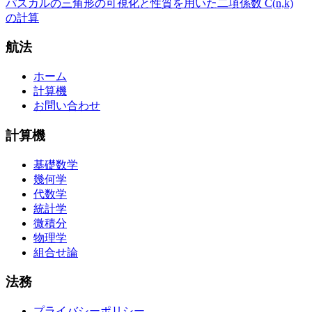
パスカルの三角形の可視化と性質を用いた二項係数 C(n,k)
の計算
航法
ホーム
計算機
お問い合わせ
計算機
基礎数学
幾何学
代数学
統計学
微積分
物理学
組合せ論
法務
プライバシーポリシー