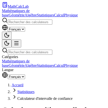
MathCalcLab
Mathématiques de
base
Géométrie
Algèbre
Statistiques
Calcul
Physique
Catégories
Mathématiques de
base
Géométrie
Algèbre
Statistiques
Calcul
Physique
Langue
Accueil
Statistiques
Calculateur d'intervalle de confiance