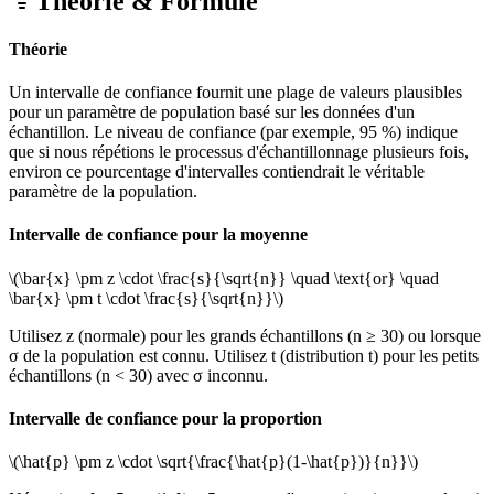
Théorie & Formule
Théorie
Un intervalle de confiance fournit une plage de valeurs plausibles
pour un paramètre de population basé sur les données d'un
échantillon. Le niveau de confiance (par exemple, 95 %) indique
que si nous répétions le processus d'échantillonnage plusieurs fois,
environ ce pourcentage d'intervalles contiendrait le véritable
paramètre de la population.
Intervalle de confiance pour la moyenne
\(\bar{x} \pm z \cdot \frac{s}{\sqrt{n}} \quad \text{or} \quad
\bar{x} \pm t \cdot \frac{s}{\sqrt{n}}\)
Utilisez z (normale) pour les grands échantillons (n ≥ 30) ou lorsque
σ de la population est connu. Utilisez t (distribution t) pour les petits
échantillons (n < 30) avec σ inconnu.
Intervalle de confiance pour la proportion
\(\hat{p} \pm z \cdot \sqrt{\frac{\hat{p}(1-\hat{p})}{n}}\)