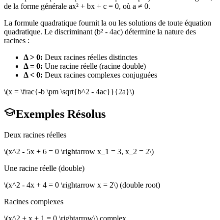
de la forme générale ax² + bx + c = 0, où a ≠ 0.
La formule quadratique fournit la ou les solutions de toute équation
quadratique. Le discriminant (b² - 4ac) détermine la nature des
racines :
Δ > 0:
Deux racines réelles distinctes
Δ = 0:
Une racine réelle (racine double)
Δ < 0:
Deux racines complexes conjuguées
\(x = \frac{-b \pm \sqrt{b^2 - 4ac}}{2a}\)
Exemples Résolus
Deux racines réelles
\(x^2 - 5x + 6 = 0 \rightarrow x_1 = 3, x_2 = 2\)
Une racine réelle (double)
\(x^2 - 4x + 4 = 0 \rightarrow x = 2\) (double root)
Racines complexes
\(x^2 + x + 1 = 0 \rightarrow\) complex