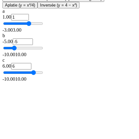
Aplatie (y = x²/4)
Inversée (y = 4 − x²)
a
1.00
-3.00
3.00
b
-5.00
-10.00
10.00
c
6.00
-10.00
10.00