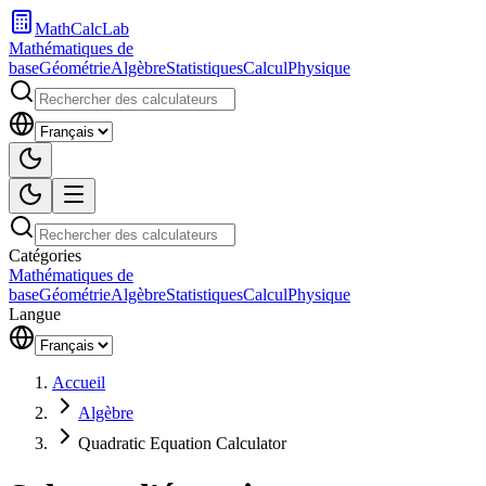
MathCalcLab
Mathématiques de
base
Géométrie
Algèbre
Statistiques
Calcul
Physique
Catégories
Mathématiques de
base
Géométrie
Algèbre
Statistiques
Calcul
Physique
Langue
Accueil
Algèbre
Quadratic Equation Calculator