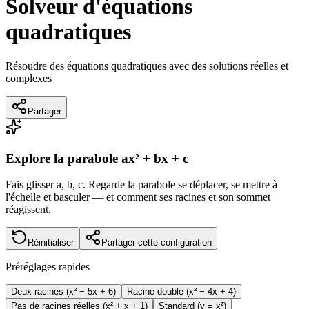
Solveur d'équations
quadratiques
Résoudre des équations quadratiques avec des solutions réelles et
complexes
Partager
Explore la parabole ax² + bx + c
Fais glisser a, b, c. Regarde la parabole se déplacer, se mettre à
l'échelle et basculer — et comment ses racines et son sommet
réagissent.
Réinitialiser
Partager cette configuration
Préréglages rapides
Deux racines (x² − 5x + 6)
Racine double (x² − 4x + 4)
Pas de racines réelles (x² + x + 1)
Standard (y = x²)