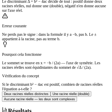
Le discriminant Δ = b² − 4ac décide de tout : positif donne deux
racines réelles, nul donne une (double), négatif n'en donne aucune
sur l'axe réel.
Erreur courante
Ne perds pas le signe : dans la formule il y a −b, pas b. Le ±
appartient à la racine, pas au terme b.
Pourquoi cela fonctionne
Le sommet se trouve en x = −b / (2a) — l'axe de symétrie. Les
racines réelles sont équidistantes du sommet de √Δ / (2a).
Vérification du concept
Si le discriminant b² − 4ac est positif, combien de racines réelles
l'équation a-t-elle ?
Deux racines réelles distinctes
Une racine réelle (double)
Aucune racine réelle — les deux sont complexes
Résultats