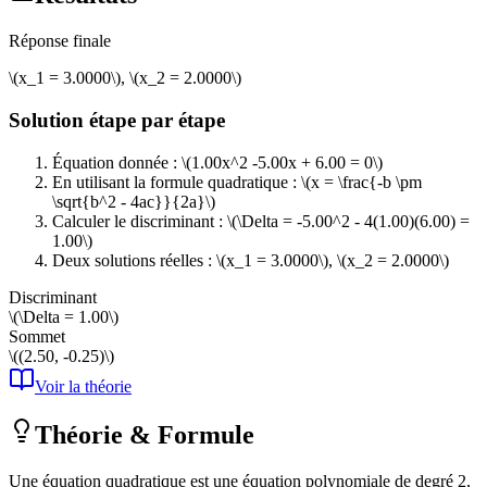
Réponse finale
\(x_1 = 3.0000\)
,
\(x_2 = 2.0000\)
Solution étape par étape
Équation donnée :
\(1.00x^2 -5.00x + 6.00 = 0\)
En utilisant la formule quadratique :
\(x = \frac{-b \pm
\sqrt{b^2 - 4ac}}{2a}\)
Calculer le discriminant :
\(\Delta = -5.00^2 - 4(1.00)(6.00) =
1.00\)
Deux solutions réelles :
\(x_1 = 3.0000\)
,
\(x_2 = 2.0000\)
Discriminant
\(\Delta = 1.00\)
Sommet
\((2.50, -0.25)\)
Voir la théorie
Théorie & Formule
Une équation quadratique est une équation polynomiale de degré 2,