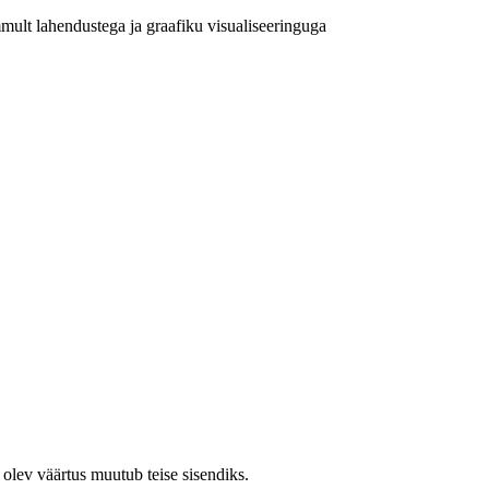
ult lahendustega ja graafiku visualiseeringuga
olev väärtus muutub teise sisendiks.