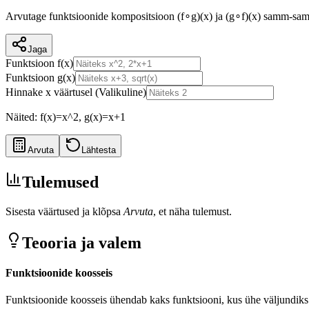
Arvutage funktsioonide kompositsioon (f∘g)(x) ja (g∘f)(x) samm-samm
Jaga
Funktsioon f(x)
Funktsioon g(x)
Hinnake x väärtusel
(
Valikuline
)
Näited: f(x)=x^2, g(x)=x+1
Arvuta
Lähtesta
Tulemused
Sisesta väärtused ja klõpsa
Arvuta
, et näha tulemust.
Teooria ja valem
Funktsioonide koosseis
Funktsioonide koosseis ühendab kaks funktsiooni, kus ühe väljundiks 