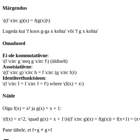
Märgendus
\((f \circ g)(x) = f(g(x))\)
Lugeda kui 'f koos g-ga x kohta' või 'f g x kohta'
Omadused
Ei ole kommutatiivne
:
\(f \circ g \neq g \circ f\)
(
üldiselt
)
Assotsiatiivne
:
\((f \circ g) \circ h = f \circ (g \circ h)\)
Identiteetfunktsioon
:
\(f \circ I = I \circ f = f\)
where
\(I(x) = x\)
Näide
Olgu f(x) = x² ja g(x) = x + 1:
\(f(x) = x^2, \quad g(x) = x + 1\)
\((f \circ g)(x) = f(g(x)) = f(x+1) = 
Pane tähele, et f∘g ≠ g∘f