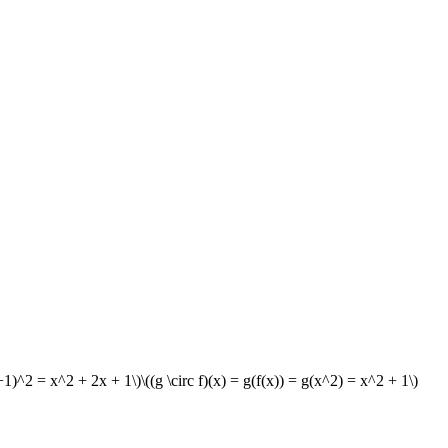
(x+1)^2 = x^2 + 2x + 1\)
\((g \circ f)(x) = g(f(x)) = g(x^2) = x^2 + 1\)