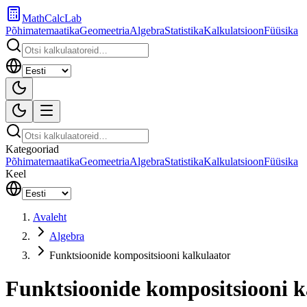
MathCalcLab
Põhimatemaatika
Geomeetria
Algebra
Statistika
Kalkulatsioon
Füüsika
Kategooriad
Põhimatemaatika
Geomeetria
Algebra
Statistika
Kalkulatsioon
Füüsika
Keel
Avaleht
Algebra
Funktsioonide kompositsiooni kalkulaator
Funktsioonide kompositsiooni k