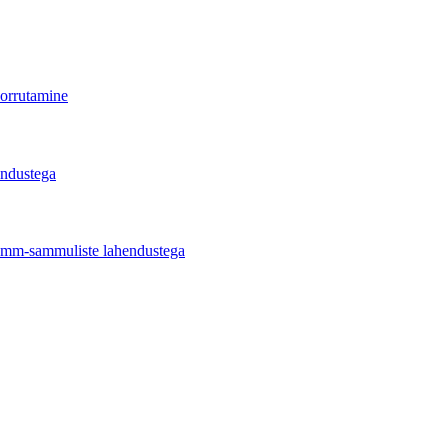
korrutamine
endustega
samm-sammuliste lahendustega