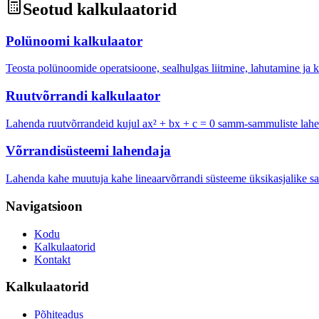
Seotud kalkulaatorid
Polünoomi kalkulaator
Teosta polünoomide operatsioone, sealhulgas liitmine, lahutamine ja 
Ruutvõrrandi kalkulaator
Lahenda ruutvõrrandeid kujul ax² + bx + c = 0 samm-sammuliste lah
Võrrandisüsteemi lahendaja
Lahenda kahe muutuja kahe lineaarvõrrandi süsteeme üksikasjalike 
Navigatsioon
Kodu
Kalkulaatorid
Kontakt
Kalkulaatorid
Põhiteadus