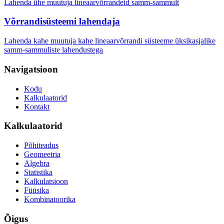
Lahenda ühe muutuja lineaarvõrrandeid samm-sammult
Võrrandisüsteemi lahendaja
Lahenda kahe muutuja kahe lineaarvõrrandi süsteeme üksikasjalike
samm-sammuliste lahendustega
Navigatsioon
Kodu
Kalkulaatorid
Kontakt
Kalkulaatorid
Põhiteadus
Geomeetria
Algebra
Statistika
Kalkulatsioon
Füüsika
Kombinatoorika
Õigus