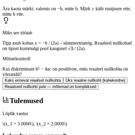
Ära kaota märki: valemis on −b, mitte b. Märk ± käib ruutjuure ette,
mitte b ette.
Miks see töötab
Tipp asub kohas x = −b / (2a) – sümmeetriatelg. Reaalsed nullkohad
on tipust kummalgi pool kaugusel √Δ / (2a).
Mõistekontroll
Kui diskriminant b² − 4ac on positiivne, mitu reaalset nullkohta on
võrrandil?
Kaks erinevat reaalset nullkohta
Üks reaalne nullkoht (kahekordne)
Reaalseid nullkohti pole — mõlemad on kompleksed
Tulemused
Lõplik vastus
\(x_1 = 3.0000\)
,
\(x_2 = 2.0000\)