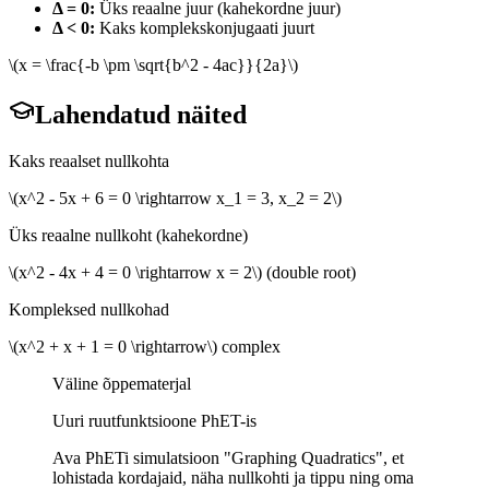
Δ = 0:
Üks reaalne juur (kahekordne juur)
Δ < 0:
Kaks komplekskonjugaati juurt
\(x = \frac{-b \pm \sqrt{b^2 - 4ac}}{2a}\)
Lahendatud näited
Kaks reaalset nullkohta
\(x^2 - 5x + 6 = 0 \rightarrow x_1 = 3, x_2 = 2\)
Üks reaalne nullkoht (kahekordne)
\(x^2 - 4x + 4 = 0 \rightarrow x = 2\) (double root)
Kompleksed nullkohad
\(x^2 + x + 1 = 0 \rightarrow\) complex
Väline õppematerjal
Uuri ruutfunktsioone PhET-is
Ava PhETi simulatsioon "Graphing Quadratics", et
lohistada kordajaid, näha nullkohti ja tippu ning oma