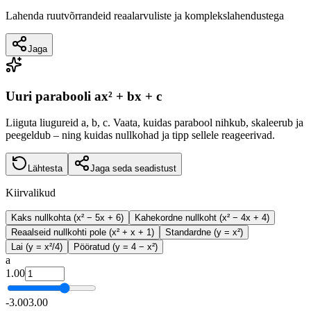
Lahenda ruutvõrrandeid reaalarvuliste ja komplekslahendustega
Jaga
Uuri parabooli ax² + bx + c
Liiguta liugureid a, b, c. Vaata, kuidas parabool nihkub, skaleerub ja
peegeldub – ning kuidas nullkohad ja tipp sellele reageerivad.
Lähtesta
Jaga seda seadistust
Kiirvalikud
Kaks nullkohta (x² − 5x + 6)
Kahekordne nullkoht (x² − 4x + 4)
Reaalseid nullkohti pole (x² + x + 1)
Standardne (y = x²)
Lai (y = x²/4)
Pööratud (y = 4 − x²)
a
1.00
-3.00
3.00