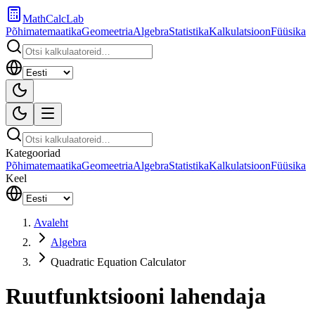
MathCalcLab
Põhimatemaatika
Geomeetria
Algebra
Statistika
Kalkulatsioon
Füüsika
Kategooriad
Põhimatemaatika
Geomeetria
Algebra
Statistika
Kalkulatsioon
Füüsika
Keel
Avaleht
Algebra
Quadratic Equation Calculator
Ruutfunktsiooni lahendaja