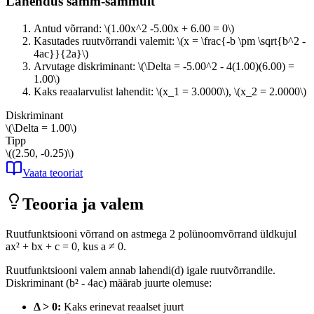
Lahendus samm-sammult
Antud võrrand:
\(1.00x^2 -5.00x + 6.00 = 0\)
Kasutades ruutvõrrandi valemit:
\(x = \frac{-b \pm \sqrt{b^2 -
4ac}}{2a}\)
Arvutage diskriminant:
\(\Delta = -5.00^2 - 4(1.00)(6.00) =
1.00\)
Kaks reaalarvulist lahendit:
\(x_1 = 3.0000\)
,
\(x_2 = 2.0000\)
Diskriminant
\(\Delta = 1.00\)
Tipp
\((2.50, -0.25)\)
Vaata teooriat
Teooria ja valem
Ruutfunktsiooni võrrand on astmega 2 polünoomvõrrand üldkujul
ax² + bx + c = 0, kus a ≠ 0.
Ruutfunktsiooni valem annab lahendi(d) igale ruutvõrrandile.
Diskriminant (b² - 4ac) määrab juurte olemuse:
Δ > 0:
Kaks erinevat reaalset juurt