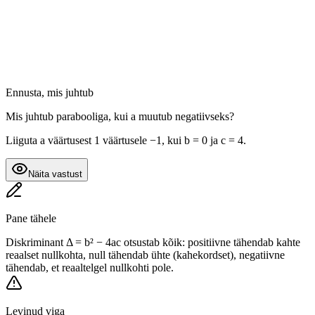
Ennusta, mis juhtub
Mis juhtub parabooliga, kui a muutub negatiivseks?
Liiguta a väärtusest 1 väärtusele −1, kui b = 0 ja c = 4.
Näita vastust
Pane tähele
Diskriminant Δ = b² − 4ac otsustab kõik: positiivne tähendab kahte
reaalset nullkohta, null tähendab ühte (kahekordset), negatiivne
tähendab, et reaaltelgel nullkohti pole.
Levinud viga