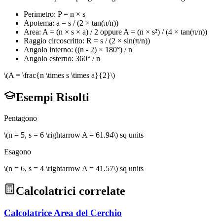
Perimetro: P = n × s
Apotema: a = s / (2 × tan(π/n))
Area: A = (n × s × a) / 2 oppure A = (n × s²) / (4 × tan(π/n))
Raggio circoscritto: R = s / (2 × sin(π/n))
Angolo interno: ((n - 2) × 180°) / n
Angolo esterno: 360° / n
\(A = \frac{n \times s \times a}{2}\)
Esempi Risolti
Pentagono
\(n = 5, s = 6 \rightarrow A = 61.94\) sq units
Esagono
\(n = 6, s = 4 \rightarrow A = 41.57\) sq units
Calcolatrici correlate
Calcolatrice Area del Cerchio