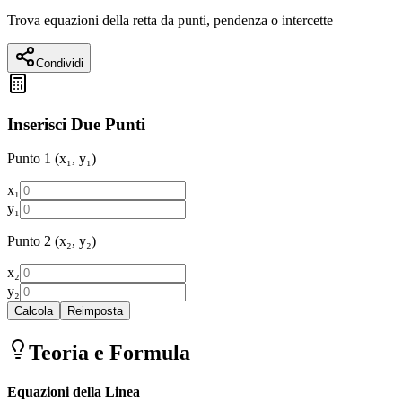
Trova equazioni della retta da punti, pendenza o intercette
Condividi
Inserisci Due Punti
Punto 1 (x₁, y₁)
x₁
y₁
Punto 2 (x₂, y₂)
x₂
y₂
Calcola
Reimposta
Teoria e Formula
Equazioni della Linea