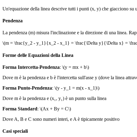
Un'equazione della linea descrive tutti i punti (x, y) che giacciono su u
Pendenza
La pendenza (m) misura l'inclinazione e la direzione di una linea. Rappr
\(m = \frac{y_2 - y_1}{x_2 - x_1} = \frac{\Delta y}{\Delta x} = \frac
Forme delle Equazioni della Linea
Forma Intercetta-Pendenza
:
\(y = mx + b\)
Dove m è la pendenza e b è l'intercetta sull'asse y (dove la linea attrave
Forma Punto-Pendenza
:
\(y - y_1 = m(x - x_1)\)
Dove m è la pendenza e (x₁, y₁) è un punto sulla linea
Forma Standard
:
\(Ax + By = C\)
Dove A, B e C sono numeri interi, e A è tipicamente positivo
Casi speciali