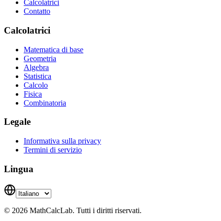
Calcolatrici
Contatto
Calcolatrici
Matematica di base
Geometria
Algebra
Statistica
Calcolo
Fisica
Combinatoria
Legale
Informativa sulla privacy
Termini di servizio
Lingua
© 2026 MathCalcLab. Tutti i diritti riservati.