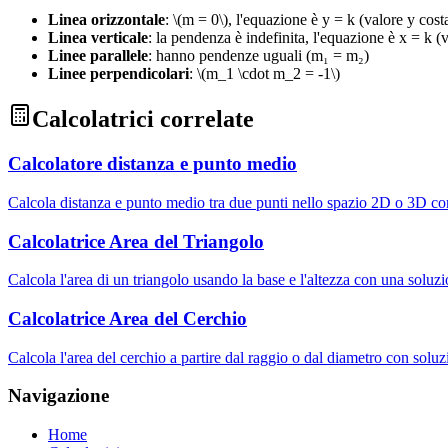
Linea orizzontale
:
\(m = 0\)
,
l'equazione è y = k (valore y cost
Linea verticale
:
la pendenza è indefinita, l'equazione è x = k (
Linee parallele
:
hanno pendenze uguali (m₁ = m₂)
Linee perpendicolari
:
\(m_1 \cdot m_2 = -1\)
Calcolatrici correlate
Calcolatore distanza e punto medio
Calcola distanza e punto medio tra due punti nello spazio 2D o 3D co
Calcolatrice Area del Triangolo
Calcola l'area di un triangolo usando la base e l'altezza con una soluz
Calcolatrice Area del Cerchio
Calcola l'area del cerchio a partire dal raggio o dal diametro con solu
Navigazione
Home