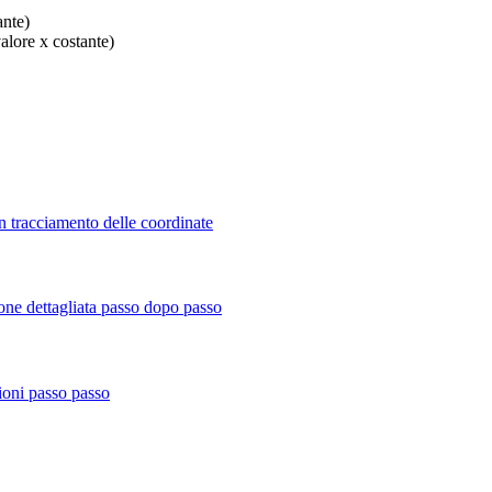
ante)
valore x costante)
n tracciamento delle coordinate
ione dettagliata passo dopo passo
zioni passo passo