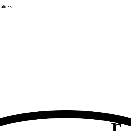
 altezza
r