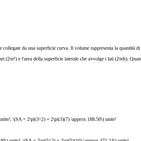
e collegate da una superficie curva. Il volume rappresenta la quantità di s
ari (2πr²) e l'area della superficie laterale che avvolge i lati (2πrh). Qua
units³, \(SA = 2\pi(3^2) + 2\pi(3)(7) \approx 188.50\) units²
40\) units³, \(SA = 2\pi(5^2) + 2\pi(5)(10) \approx 471.24\) units²