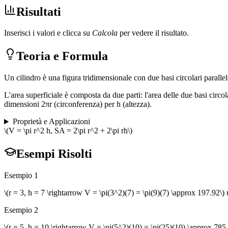
Risultati
Inserisci i valori e clicca su
Calcola
per vedere il risultato.
Teoria e Formula
Un cilindro è una figura tridimensionale con due basi circolari parallel
L'area superficiale è composta da due parti: l'area delle due basi circol
dimensioni 2πr (circonferenza) per h (altezza).
Proprietà e Applicazioni
\(V = \pi r^2 h, SA = 2\pi r^2 + 2\pi rh\)
Esempi Risolti
Esempio 1
\(r = 3, h = 7 \rightarrow V = \pi(3^2)(7) = \pi(9)(7) \approx 197.92\) 
Esempio 2
\(r = 5, h = 10 \rightarrow V = \pi(5^2)(10) = \pi(25)(10) \approx 785.