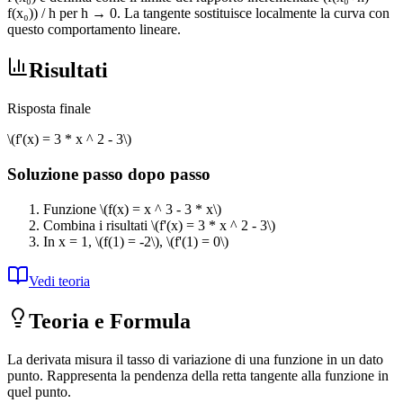
f(x₀)) / h per h → 0. La tangente sostituisce localmente la curva con
questo comportamento lineare.
Risultati
Risposta finale
\(f'(x) = 3 * x ^ 2 - 3\)
Soluzione passo dopo passo
Funzione
\(f(x) = x ^ 3 - 3 * x\)
Combina i risultati
\(f'(x) = 3 * x ^ 2 - 3\)
In x = 1,
\(f(1) = -2\)
,
\(f'(1) = 0\)
Vedi teoria
Teoria e Formula
La derivata misura il tasso di variazione di una funzione in un dato
punto. Rappresenta la pendenza della retta tangente alla funzione in
quel punto.