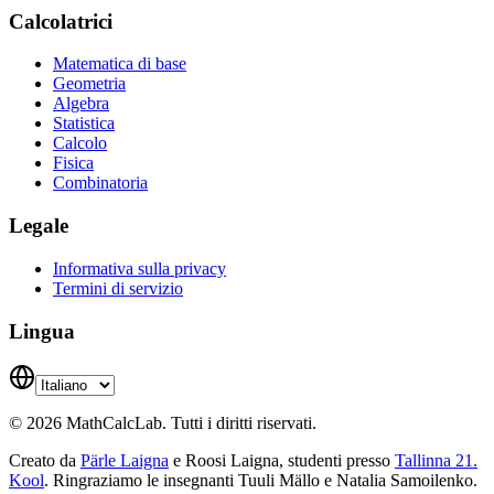
Calcolatrici
Matematica di base
Geometria
Algebra
Statistica
Calcolo
Fisica
Combinatoria
Legale
Informativa sulla privacy
Termini di servizio
Lingua
© 2026 MathCalcLab. Tutti i diritti riservati.
Creato da
Pärle Laigna
e Roosi Laigna, studenti presso
Tallinna 21.
Kool
. Ringraziamo le insegnanti Tuuli Mällo e Natalia Samoilenko.