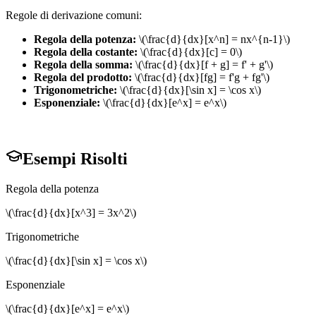
Regole di derivazione comuni:
Regola della potenza
:
\(\frac{d}{dx}[x^n] = nx^{n-1}\)
Regola della costante
:
\(\frac{d}{dx}[c] = 0\)
Regola della somma
:
\(\frac{d}{dx}[f + g] = f' + g'\)
Regola del prodotto
:
\(\frac{d}{dx}[fg] = f'g + fg'\)
Trigonometriche
:
\(\frac{d}{dx}[\sin x] = \cos x\)
Esponenziale
:
\(\frac{d}{dx}[e^x] = e^x\)
Esempi Risolti
Regola della potenza
\(\frac{d}{dx}[x^3] = 3x^2\)
Trigonometriche
\(\frac{d}{dx}[\sin x] = \cos x\)
Esponenziale
\(\frac{d}{dx}[e^x] = e^x\)