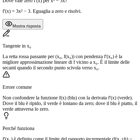
Dove vale zero f'(x) per x³ − 3x?
f'(x) = 3x² − 3. Eguaglia a zero e risolvi.
Mostra risposta
Tangente in x₀
La retta rossa passante per (x₀, f(x₀)) con pendenza f'(x₀) è la
migliore approssimazione lineare di f vicino a x₀. È il limite delle
secanti quando il secondo punto scivola verso x₀.
Errore comune
Non confondere la funzione f(x) (blu) con la derivata f'(x) (verde).
Dove il blu è ripido, il verde è lontano da zero; dove il blu è piatto, il
verde attraversa lo zero.
Perché funziona
f'(x₀) è definita come il limite del rapporto incrementale (f(x₀+h) −