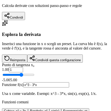
Calcola derivate con soluzioni passo-passo e regole
Condividi
Esplora la derivata
Inserisci una funzione in x o scegli un preset. La curva blu è f(x), la
verde è f'(x), e la tangente rossa è ancorata al valore del cursore.
Reimposta
Condividi questa configurazione
Punto di tangenza x₀
1.00
-5.00
5.00
Funzione f(x)
Usa x come variabile. Esempi: x^3 - 3*x, sin(x), exp(x), 1/x.
Funzioni comuni
Cubica: x³ − 3x
Parabola: x²
sin(x)
Esponenziale: eˣ