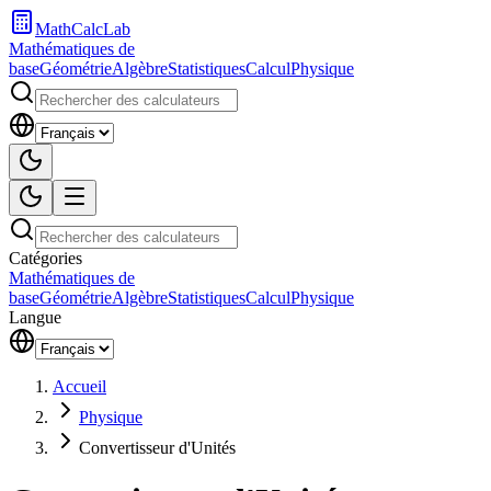
MathCalcLab
Mathématiques de
base
Géométrie
Algèbre
Statistiques
Calcul
Physique
Catégories
Mathématiques de
base
Géométrie
Algèbre
Statistiques
Calcul
Physique
Langue
Accueil
Physique
Convertisseur d'Unités