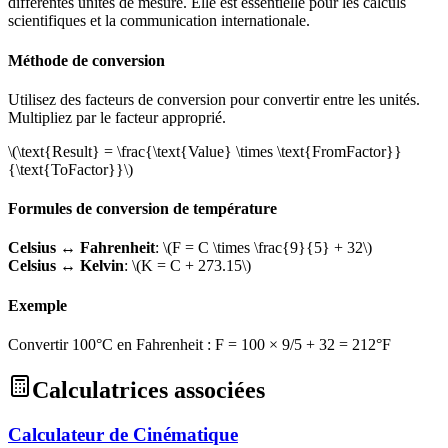
différentes unités de mesure. Elle est essentielle pour les calculs
scientifiques et la communication internationale.
Méthode de conversion
Utilisez des facteurs de conversion pour convertir entre les unités.
Multipliez par le facteur approprié.
\(\text{Result} = \frac{\text{Value} \times \text{FromFactor}}
{\text{ToFactor}}\)
Formules de conversion de température
Celsius ↔ Fahrenheit
:
\(F = C \times \frac{9}{5} + 32\)
Celsius ↔ Kelvin
:
\(K = C + 273.15\)
Exemple
Convertir 100°C en Fahrenheit : F = 100 × 9/5 + 32 = 212°F
Calculatrices associées
Calculateur de Cinématique