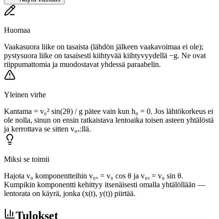
Huomaa
Vaakasuora liike on tasaista (lähdön jälkeen vaakavoimaa ei ole);
pystysuora liike on tasaisesti kiihtyvää kiihtyvyydellä −g. Ne ovat
riippumattomia ja muodostavat yhdessä paraabelin.
Yleinen virhe
Kantama = v₀² sin(2θ) / g pätee vain kun h₀ = 0. Jos lähtökorkeus ei
ole nolla, sinun on ensin ratkaistava lentoaika toisen asteen yhtälöstä
ja kerrottava se sitten v₀ₓ:llä.
Miksi se toimii
Hajota v₀ komponentteihin v₀ₓ = v₀ cos θ ja v₀ᵧ = v₀ sin θ.
Kumpikin komponentti kehittyy itsenäisesti omalla yhtälöllään —
lentorata on käyrä, jonka (x(t), y(t)) piirtää.
Tulokset