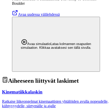
Boulder
Avaa uudessa välilehdessä
Avaa simulaatio
Lataa kolmannen osapuolen
simulaation. Klikkaa avataksesi sen tällä sivulla.
Aiheeseen liittyvät laskimet
Kinematiikkalaskin
Ratkaise liikeongelmat kinemaattisten yhtälöiden avulla nopeudelle,
kiihtyvyydelle, siirtymälle ja ajalle