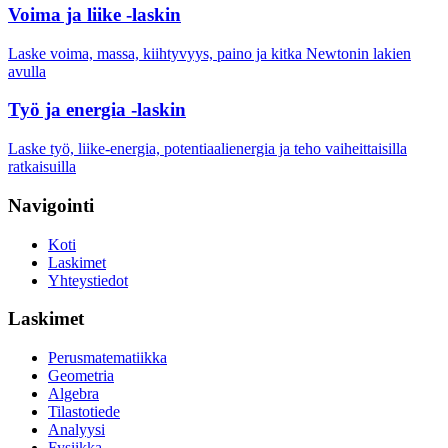
Voima ja liike -laskin
Laske voima, massa, kiihtyvyys, paino ja kitka Newtonin lakien
avulla
Työ ja energia -laskin
Laske työ, liike-energia, potentiaalienergia ja teho vaiheittaisilla
ratkaisuilla
Navigointi
Koti
Laskimet
Yhteystiedot
Laskimet
Perusmatematiikka
Geometria
Algebra
Tilastotiede
Analyysi
Fysiikka