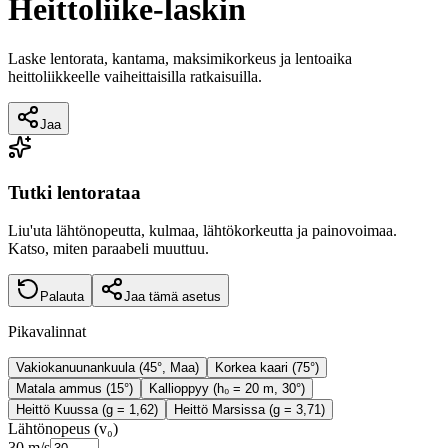
Heittoliike-laskin
Laske lentorata, kantama, maksimikorkeus ja lentoaika
heittoliikkeelle vaiheittaisilla ratkaisuilla.
Jaa
Tutki lentorataa
Liu'uta lähtönopeutta, kulmaa, lähtökorkeutta ja painovoimaa.
Katso, miten paraabeli muuttuu.
Palauta
Jaa tämä asetus
Pikavalinnat
Vakiokanuunankuula (45°, Maa)
Korkea kaari (75°)
Matala ammus (15°)
Kallioppyy (h₀ = 20 m, 30°)
Heittö Kuussa (g = 1,62)
Heittö Marsissa (g = 3,71)
Lähtönopeus (v₀)
30
m/s