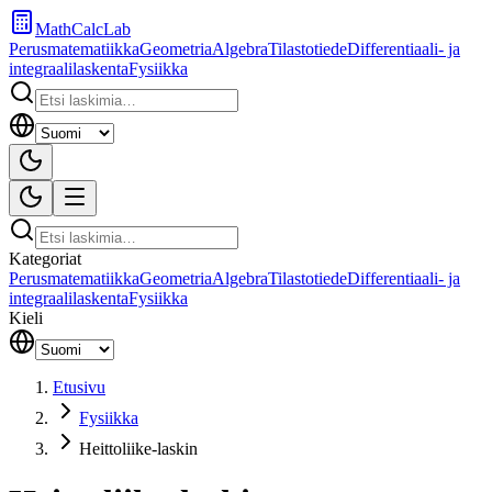
MathCalcLab
Perusmatematiikka
Geometria
Algebra
Tilastotiede
Differentiaali- ja
integraalilaskenta
Fysiikka
Kategoriat
Perusmatematiikka
Geometria
Algebra
Tilastotiede
Differentiaali- ja
integraalilaskenta
Fysiikka
Kieli
Etusivu
Fysiikka
Heittoliike-laskin