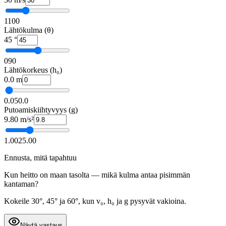
1
100
Lähtökulma (θ)
45
°
0
90
Lähtökorkeus (h₀)
0.0
m
0.0
50.0
Putoamiskiihtyvyys (g)
9.80
m/s²
1.00
25.00
Ennusta, mitä tapahtuu
Kun heitto on maan tasolta — mikä kulma antaa pisimmän
kantaman?
Kokeile 30°, 45° ja 60°, kun v₀, h₀ ja g pysyvät vakioina.
Näytä vastaus