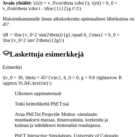
Avain yhtälöt
:
\(x(t) = v_0\cos\theta \cdot t\)
,
\(y(t) = h_0 +
v_0\sin\theta \cdot t - \tfrac{1}{2}g t^2\)
Maksimikantamalle ilman alkukorkeutta optimaalinen lähtökulma on
45°.
\(R = \frac{v_0^2 \sin(2\theta)}{g},\quad h_{\max} = h_0 +
\frac{v_0^2 \sin^2\theta}{2g}\)
Laskettuja esimerkkejä
Esimerkki
\(v_0 = 30, \theta = 45^{\circ}, h_0 = 0, g = 9.8 \rightarrow R
\approx 91.84\,\text{m}\)
Ulkoinen oppimateriaali
Tutki heittoliikettä PhET:ssä
Avaa PhETin Projectile Motion -simulaatio
muuttaaksesi massaa, ilmanvastusta, korkeutta ja
kulmaa ja nähdäksesi lentoradan reaaliajassa.
PhET Interactive Simulations, University of Colorado