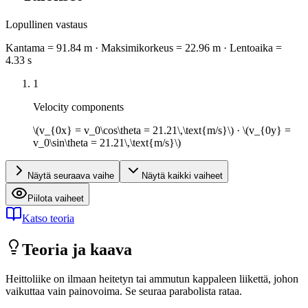
Lopullinen vastaus
Kantama = 91.84 m · Maksimikorkeus = 22.96 m · Lentoaika =
4.33 s
1
Velocity components
\(v_{0x} = v_0\cos\theta = 21.21\,\text{m/s}\)
·
\(v_{0y} =
v_0\sin\theta = 21.21\,\text{m/s}\)
Näytä seuraava vaihe
Näytä kaikki vaiheet
Piilota vaiheet
Katso teoria
Teoria ja kaava
Heittoliike on ilmaan heitetyn tai ammutun kappaleen liikettä, johon
vaikuttaa vain painovoima. Se seuraa parabolista rataa.