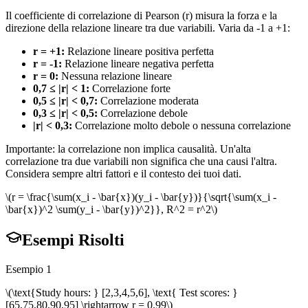
Il coefficiente di correlazione di Pearson (r) misura la forza e la
direzione della relazione lineare tra due variabili. Varia da -1 a +1:
r = +1
:
Relazione lineare positiva perfetta
r = -1
:
Relazione lineare negativa perfetta
r = 0
:
Nessuna relazione lineare
0,7 ≤ |r| < 1
:
Correlazione forte
0,5 ≤ |r| < 0,7
:
Correlazione moderata
0,3 ≤ |r| < 0,5
:
Correlazione debole
|r| < 0,3
:
Correlazione molto debole o nessuna correlazione
Importante: la correlazione non implica causalità. Un'alta
correlazione tra due variabili non significa che una causi l'altra.
Considera sempre altri fattori e il contesto dei tuoi dati.
\(r = \frac{\sum(x_i - \bar{x})(y_i - \bar{y})}{\sqrt{\sum(x_i -
\bar{x})^2 \sum(y_i - \bar{y})^2}}, R^2 = r^2\)
Esempi Risolti
Esempio 1
\(\text{Study hours: } [2,3,4,5,6], \text{ Test scores: }
[65,75,80,90,95] \rightarrow r = 0.99\)