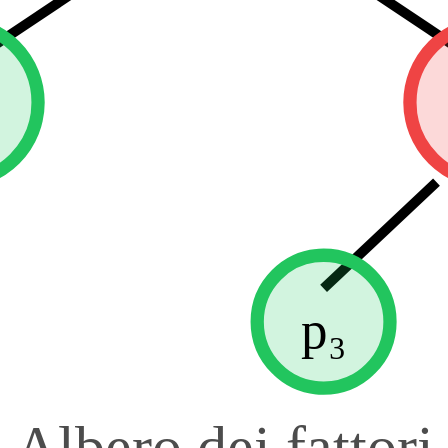
p₃
Albero dei fattori