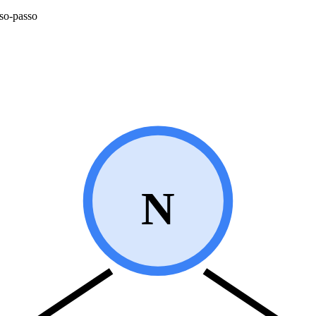
sso-passo
N