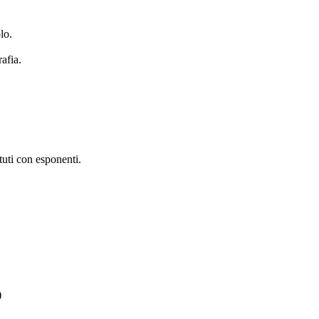
lo.
rafia.
etuti con esponenti.
)