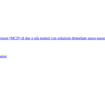
ore (MCD) di due o più numeri con soluzioni dettagliate passo-pass
passo