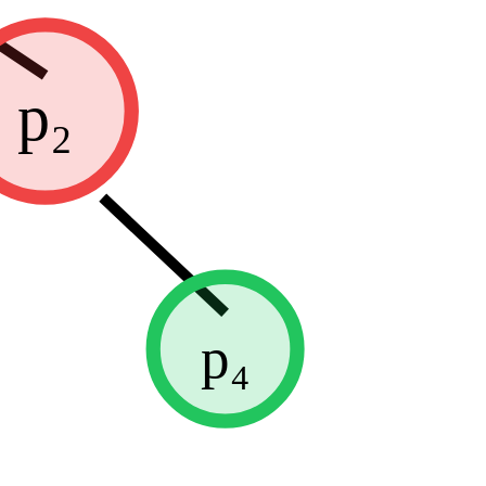
p₂
p₄