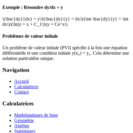
Exemple : Résoudre dy/dx = y
\(\frac{dy}{dx} = y\)
\(\frac{dy}{y} = dx\)
\(\int \frac{dy}{y} = \int
dx\)
\(\ln|y| = x + C_1\)
\(y = Ce^x\)
Problèmes de valeur initiale
Un problème de valeur initiale (PVI) spécifie à la fois une équation
différentielle et une condition initiale y(x₀) = y₀. Cela détermine une
solution particulière unique.
Navigation
Accueil
Calculatrices
Contact
Calculatrices
Mathématiques de base
Géométrie
Algèbre
Statistiques