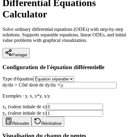
Differential Equations
Calculator
Solve ordinary differential equations (ODEs) with step-by-step
solutions. Supports separable equations, linear ODEs, and initial
value problems with graphical visualization.
Partager
Configuration de l'équation différentielle
Type d'équation
dy/dx =
Côté droit de dy/dx =
Exemples : y, x, x*y, x/y
x₀
(valeur initiale de x)
y₀
(valeur initiale de y)
Résoudre
Réinitialiser
Visualisation du champ de pentes