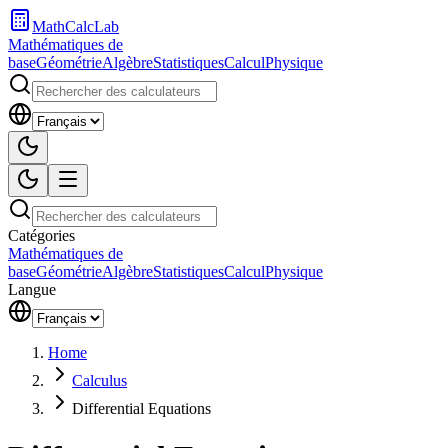
MathCalcLab
Mathématiques de
base
Géométrie
Algèbre
Statistiques
Calcul
Physique
Catégories
Mathématiques de
base
Géométrie
Algèbre
Statistiques
Calcul
Physique
Langue
Home
Calculus
Differential Equations