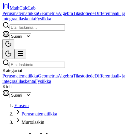
MathCalcLab
Perusmatematiikka
Geometria
Algebra
Tilastotiede
Differentiaali- ja
integraalilaskenta
Fysiikka
Kategoriat
Perusmatematiikka
Geometria
Algebra
Tilastotiede
Differentiaali- ja
integraalilaskenta
Fysiikka
Kieli
Etusivu
Perusmatematiikka
Murtolaskin