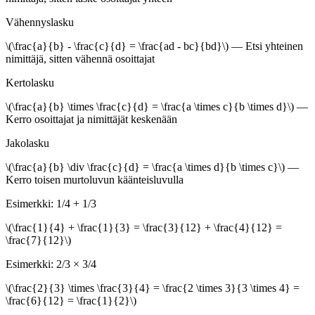
Vähennyslasku
\(\frac{a}{b} - \frac{c}{d} = \frac{ad - bc}{bd}\)
—
Etsi yhteinen
nimittäjä, sitten vähennä osoittajat
Kertolasku
\(\frac{a}{b} \times \frac{c}{d} = \frac{a \times c}{b \times d}\)
—
Kerro osoittajat ja nimittäjät keskenään
Jakolasku
\(\frac{a}{b} \div \frac{c}{d} = \frac{a \times d}{b \times c}\)
—
Kerro toisen murtoluvun käänteisluvulla
Esimerkki: 1/4 + 1/3
\(\frac{1}{4} + \frac{1}{3} = \frac{3}{12} + \frac{4}{12} =
\frac{7}{12}\)
Esimerkki: 2/3 × 3/4
\(\frac{2}{3} \times \frac{3}{4} = \frac{2 \times 3}{3 \times 4} =
\frac{6}{12} = \frac{1}{2}\)