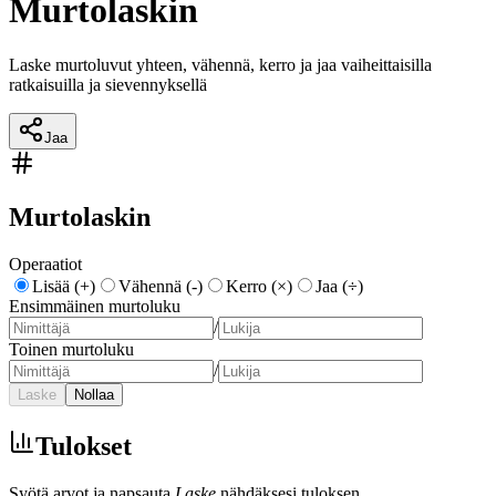
Murtolaskin
Laske murtoluvut yhteen, vähennä, kerro ja jaa vaiheittaisilla
ratkaisuilla ja sievennyksellä
Jaa
Murtolaskin
Operaatiot
Lisää (+)
Vähennä (-)
Kerro (×)
Jaa (÷)
Ensimmäinen murtoluku
/
Toinen murtoluku
/
Laske
Nollaa
Tulokset
Syötä arvot ja napsauta
Laske
nähdäksesi tuloksen.