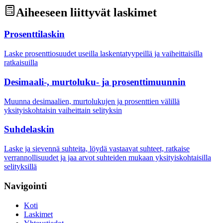
Aiheeseen liittyvät laskimet
Prosenttilaskin
Laske prosenttiosuudet useilla laskentatyypeillä ja vaiheittaisilla
ratkaisuilla
Desimaali-, murtoluku- ja prosenttimuunnin
Muunna desimaalien, murtolukujen ja prosenttien välillä
yksityiskohtaisin vaiheittain selityksin
Suhdelaskin
Laske ja sievennä suhteita, löydä vastaavat suhteet, ratkaise
verrannollisuudet ja jaa arvot suhteiden mukaan yksityiskohtaisilla
selityksillä
Navigointi
Koti
Laskimet