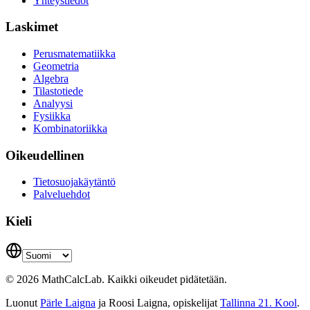
Yhteystiedot
Laskimet
Perusmatematiikka
Geometria
Algebra
Tilastotiede
Analyysi
Fysiikka
Kombinatoriikka
Oikeudellinen
Tietosuojakäytäntö
Palveluehdot
Kieli
© 2026 MathCalcLab. Kaikki oikeudet pidätetään.
Luonut
Pärle Laigna
ja Roosi Laigna, opiskelijat
Tallinna 21. Kool
.