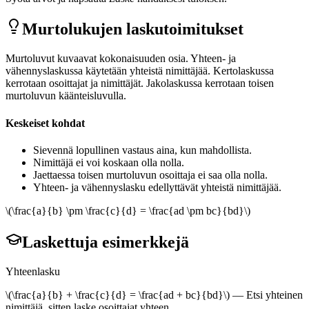
Murtolukujen laskutoimitukset
Murtoluvut kuvaavat kokonaisuuden osia. Yhteen- ja
vähennyslaskussa käytetään yhteistä nimittäjää. Kertolaskussa
kerrotaan osoittajat ja nimittäjät. Jakolaskussa kerrotaan toisen
murtoluvun käänteisluvulla.
Keskeiset kohdat
Sievennä lopullinen vastaus aina, kun mahdollista.
Nimittäjä ei voi koskaan olla nolla.
Jaettaessa toisen murtoluvun osoittaja ei saa olla nolla.
Yhteen- ja vähennyslasku edellyttävät yhteistä nimittäjää.
\(\frac{a}{b} \pm \frac{c}{d} = \frac{ad \pm bc}{bd}\)
Laskettuja esimerkkejä
Yhteenlasku
\(\frac{a}{b} + \frac{c}{d} = \frac{ad + bc}{bd}\)
—
Etsi yhteinen
nimittäjä, sitten laske osoittajat yhteen