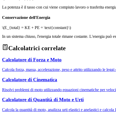
La potenza è il tasso con cui viene compiuto lavoro o trasferita energ
Conservazione dell'Energia
\(E_{total} = KE + PE = \text{constant}\)
In un sistema chiuso, l'energia totale rimane costante. L'energia può ess
Calcolatrici correlate
Calcolatore di Forza e Moto
Calcola forza, massa, accelerazione, peso e attrito utilizzando le legg
Calcolatore di Cinematica
Risolvi problemi di moto utilizzando equazioni cinematiche per veloc
Calcolatore di Quantità di Moto e Urti
Calcola la quantità di moto, analizza urti elastici e anelastici e calcola