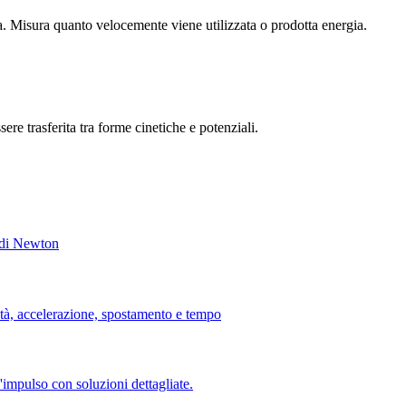
ia. Misura quanto velocemente viene utilizzata o prodotta energia.
ere trasferita tra forme cinetiche e potenziali.
i di Newton
ità, accelerazione, spostamento e tempo
 l'impulso con soluzioni dettagliate.