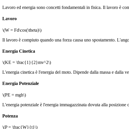
Lavoro ed energia sono concetti fondamentali in fisica. Il lavoro è co
Lavoro
\(W = Fd\cos(\theta)\)
Il lavoro è compiuto quando una forza causa uno spostamento. L'angolo
Energia Cinetica
\(KE = \frac{1}{2}mv^2\)
L'energia cinetica è l'energia del moto. Dipende dalla massa e dalla vel
Energia Potenziale
\(PE = mgh\)
L'energia potenziale è l'energia immagazzinata dovuta alla posizione o
Potenza
\(P = \frac{W}{t}\)